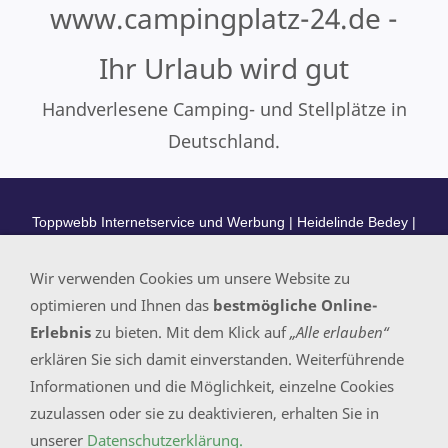
www.campingplatz-24.de -
Ihr Urlaub wird gut
Handverlesene Camping- und Stellplätze in
Deutschland.
Toppwebb Internetservice und Werbung | Heidelinde Bedey |
Am Bremer Schullandheim 2 |
31707 Heeßen | Tel. 05722 -
Wir verwenden Cookies um unsere Website zu
9056800
optimieren und Ihnen das
bestmögliche Online-
Erlebnis
zu bieten. Mit dem Klick auf
„Alle erlauben“
Diese Werbeportale sind online:
erklären Sie sich damit einverstanden. Weiterführende
>
https://www.mein-ort-24.de
https://www.das-beste-
Informationen und die Möglichkeit, einzelne Cookies
>
in.bayern
>
https://www.die-besten-im-ort.de
zuzulassen oder sie zu deaktivieren, erhalten Sie in
>
https://www.was-ist-los-in.de
>
https://www.call-24.de
unserer
Datenschutzerklärung.
>
https://www.campingplatz-24.de
https://www.event-